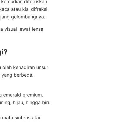
os kemudian diteruskan
ca atau kisi difraksi
anjang gelombangnya.
 visual lewat lensa
i?
 oleh kehadiran unsur
a yang berbeda.
a emerald premium.
ng, hijau, hingga biru
mata sintetis atau