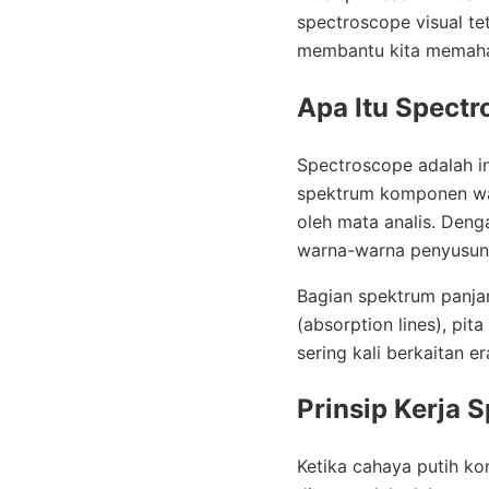
spectroscope visual te
membantu kita memahami
Apa Itu Spect
Spectroscope adalah i
spektrum komponen war
oleh mata analis. Deng
warna-warna penyusunn
Bagian spektrum panja
(absorption lines), pi
sering kali berkaitan 
Prinsip Kerja 
Ketika cahaya putih k