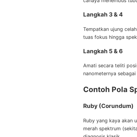
cahaya menembus tubu
Langkah 3 & 4
Tempatkan ujung celah (
tuas fokus hingga spekt
Langkah 5 & 6
Amati secara teliti pos
nanometernya sebagai b
Contoh Pola S
Ruby (Corundum)
Ruby yang kaya akan u
merah spektrum (sekita
diagnosis klasik.