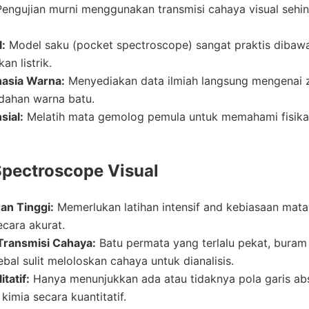
engujian murni menggunakan transmisi cahaya visual seh
:
Model saku (pocket spectroscope) sangat praktis dibaw
n listrik.
asia Warna:
Menyediakan data ilmiah langsung mengenai za
dahan warna batu.
sial:
Melatih mata gemolog pemula untuk memahami fisika 
Spectroscope Visual
an Tinggi:
Memerlukan latihan intensif and kebiasaan mata
secara akurat.
Transmisi Cahaya:
Batu permata yang terlalu pekat, buram
ebal sulit meloloskan cahaya untuk dianalisis.
itatif:
Hanya menunjukkan ada atau tidaknya pola garis ab
kimia secara kuantitatif.