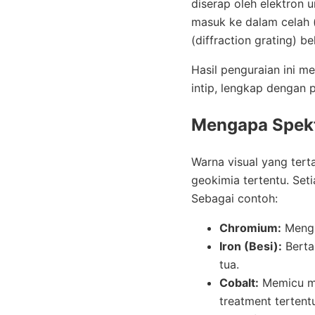
diserap oleh elektron u
masuk ke dalam celah (
(diffraction grating)
Hasil penguraian ini m
intip, lengkap dengan 
Mengapa Spekt
Warna visual yang tert
geokimia tertentu. Set
Sebagai contoh:
Chromium:
Mengh
Iron (Besi):
Berta
tua.
Cobalt:
Memicu mu
treatment tertent