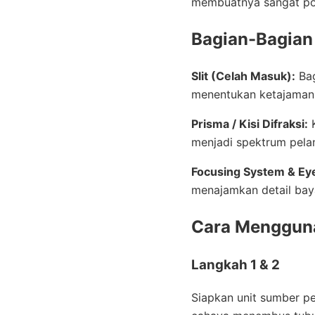
membuatnya sangat pop
Bagian-Bagian
Slit (Celah Masuk):
Bag
menentukan ketajaman 
Prisma / Kisi Difraksi:
K
menjadi spektrum pelan
Focusing System & Ey
menajamkan detail bay
Cara Mengguna
Langkah 1 & 2
Siapkan unit sumber pe