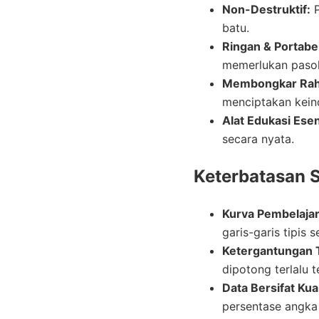
Non-Destruktif:
P
batu.
Ringan & Portabel
memerlukan pasoka
Membongkar Rah
menciptakan kein
Alat Edukasi Esen
secara nyata.
Keterbatasan 
Kurva Pembelajar
garis-garis tipis 
Ketergantungan 
dipotong terlalu t
Data Bersifat Kual
persentase angka 