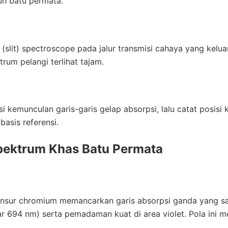
h batu permata.
slit) spectroscope pada jalur transmisi cahaya yang keluar 
rum pelangi terlihat tajam.
isi kemunculan garis-garis gelap absorpsi, lalu catat posisi 
asis referensi.
pektrum Khas Batu Permata
nsur chromium memancarkan garis absorpsi ganda yang sa
r 694 nm) serta pemadaman kuat di area violet. Pola ini me