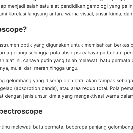
tap menjadi salah satu alat pendidikan gemologi yang pali
 korelasi langsung antara warna visual, unsur kimia, dan 
roscope?
nstrumen optik yang digunakan untuk memisahkan berkas c
na pelangi sehingga pola absorpsi cahaya pada batu per
an alat ini, cahaya putih yang telah melewati batu permata
ya, mulai dari merah hingga ungu.
ng gelombang yang diserap oleh batu akan tampak sebagai
ta gelap (absorption bands), atau area redup total. Pola p
erat dengan jenis unsur kimia yang mengaktivasi warna dala
Spectroscope
ontinu melewati batu permata, beberapa panjang gelomban