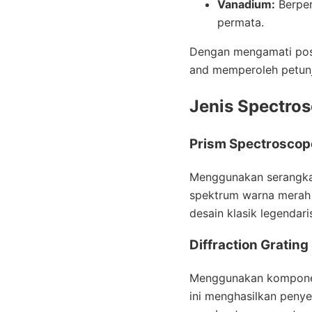
Vanadium:
Berper
permata.
Dengan mengamati posi
and memperoleh petunju
Jenis Spectro
Prism Spectroscop
Menggunakan serangkaia
spektrum warna merah y
desain klasik legendar
Diffraction Grating
Menggunakan komponen 
ini menghasilkan peny