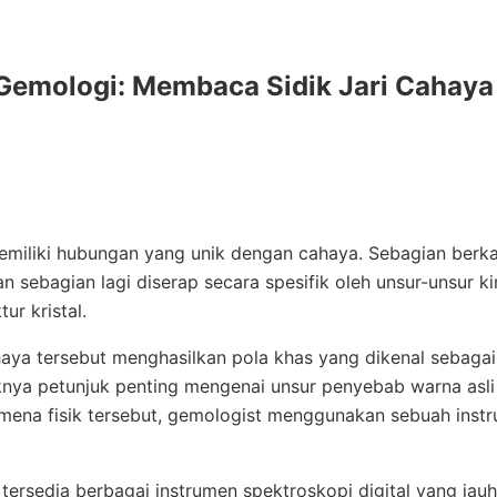
Gemologi: Membaca Sidik Jari Cahaya
emiliki hubungan yang unik dengan cahaya. Sebagian berka
n sebagian lagi diserap secara spesifik oleh unsur-unsur ki
ur kristal.
aya tersebut menghasilkan pola khas yang dikenal sebagai
aknya petunjuk penting mengenai unsur penyebab warna asl
ena fisik tersebut, gemologist menggunakan sebuah instr
 tersedia berbagai instrumen spektroskopi digital yang jauh