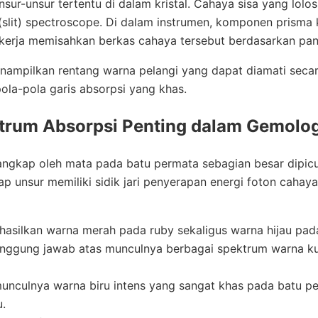
nsur-unsur tertentu di dalam kristal. Cahaya sisa yang lol
slit) spectroscope. Di dalam instrumen, komponen prisma ka
 bekerja memisahkan berkas cahaya tersebut berdasarkan p
enampilkan rentang warna pelangi yang dapat diamati secara
pola-pola garis absorpsi yang khas.
rum Absorpsi Penting dalam Gemolog
angkap oleh mata pada batu permata sebagian besar dipicu
iap unsur memiliki sidik jari penyerapan energi foton cahay
asilkan warna merah pada ruby sekaligus warna hijau pad
nggung jawab atas munculnya berbagai spektrum warna kuni
nculnya warna biru intens yang sangat khas pada batu per
u.