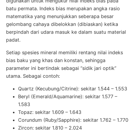
digunakan untuk mengukur nilai indeks bias pada
batu permata. Indeks bias merupakan angka rasio
matematika yang menunjukkan seberapa besar
gelombang cahaya dibelokkan (dibiaskan) ketika
berpindah dari udara masuk ke dalam suatu material
padat.
Setiap spesies mineral memiliki rentang nilai indeks
bias baku yang khas dan konstan, sehingga
parameter ini bertindak sebagai “sidik jari optik”
utama. Sebagai contoh:
Quartz (Kecubung/Citrine): sekitar 1.544 – 1.553
Beryl (Emerald/Aquamarine): sekitar 1.577 –
1.583
Topaz: sekitar 1.609 – 1.643
Corundum (Ruby/Sapphire): sekitar 1.762 – 1.770
Zircon: sekitar 1.810 – 2.024