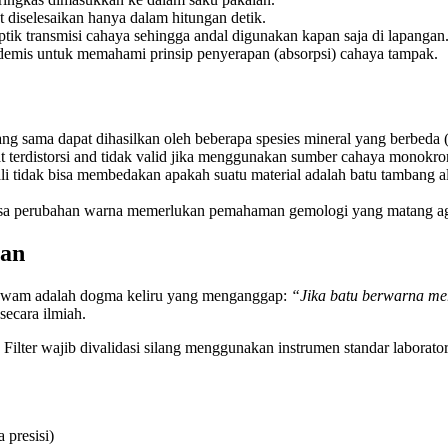
 diselesaikan hanya dalam hitungan detik.
k transmisi cahaya sehingga andal digunakan kapan saja di lapangan
ademis untuk memahami prinsip penyerapan (absorpsi) cahaya tampak.
g sama dapat dihasilkan oleh beberapa spesies mineral yang berbeda (c
 terdistorsi and tidak valid jika menggunakan sumber cahaya monokrom
ali tidak bisa membedakan apakah suatu material adalah batu tambang al
nsa perubahan warna memerlukan pemahaman gemologi yang matang agar 
gan
an awam adalah dogma keliru yang menganggap:
“Jika batu berwarna mera
ecara ilmiah.
 Filter wajib divalidasi silang menggunakan instrumen standar laborato
 presisi)