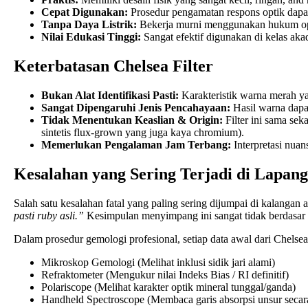
Cepat Digunakan:
Prosedur pengamatan respons optik dapat
Tanpa Daya Listrik:
Bekerja murni menggunakan hukum opti
Nilai Edukasi Tinggi:
Sangat efektif digunakan di kelas ak
Keterbatasan Chelsea Filter
Bukan Alat Identifikasi Pasti:
Karakteristik warna merah yan
Sangat Dipengaruhi Jenis Pencahayaan:
Hasil warna dapat
Tidak Menentukan Keaslian & Origin:
Filter ini sama sek
sintetis flux-grown yang juga kaya chromium).
Memerlukan Pengalaman Jam Terbang:
Interpretasi nua
Kesalahan yang Sering Terjadi di Lapan
Salah satu kesalahan fatal yang paling sering dijumpai di kalang
pasti ruby asli.”
Kesimpulan menyimpang ini sangat tidak berdasar s
Dalam prosedur gemologi profesional, setiap data awal dari Chelsea
Mikroskop Gemologi (Melihat inklusi sidik jari alami)
Refraktometer (Mengukur nilai Indeks Bias / RI definitif)
Polariscope (Melihat karakter optik mineral tunggal/ganda)
Handheld Spectroscope (Membaca garis absorpsi unsur secara