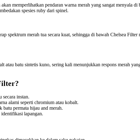
akan memperlihatkan pendaran warna merah yang sangat menyala di b
embedakan spesies ruby dari spinel.
ap spektrum merah tua secara kuat, sehingga di bawah Chelsea Filter m
obalt atau batu sintetis kuno, sering kali menunjukkan respons merah ya
ilter?
u secara instan.
a alami seperti chromium atau kobalt.
 batu permata hijau and merah.
identifikasi lapangan.
d ringkas dimasukkan ke dalam saku pakaian.