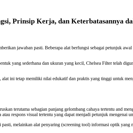
si, Prinsip Kerja, dan Keterbatasannya da
berikan jawaban pasti. Beberapa alat berfungsi sebagai petunjuk aw
bentuk yang sederhana dan ukuran yang kecil, Chelsea Filter telah digu
 ini tetap memiliki nilai edukatif dan praktis yang tinggi untuk meny
eneruskan terutama sebagian panjang gelombang cahaya tertentu and me
 atau respons visual tertentu yang dapat menjadi petunjuk mengenai uns
asi pasti, melainkan alat penyaring (screening tool) informasi optik y