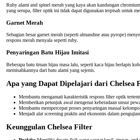
Ruby alami and spinel merah yang kaya akan kandungan chromium 
yang serupa, filter optik ini tidak dapat digunakan terpisah untuk m
Garnet Merah
Sebagian besar garnet merah (seperti almandine atau pyrope) menyer
respons merah menyala seperti ruby.
Penyaringan Batu Hijau Imitasi
Beberapa batu tiruan hijau masa lalu, seperti kaca hijau berlapis k
memisahkannya dari batu alami yang sejenis.
Apa yang Dapat Dipelajari dari Chelsea F
Membantu mengamati karakteristik respons filter optik tertent
Memberikan petunjuk awal mengenai keberadaan unsur pewarn
Membantu mempercepat proses penyaringan massal kelompok
Menjadi alat screening praktis and ekonomis dalam pengujian 
Keunggulan Chelsea Filter
Praktis:
Memiliki desain fisik yang sangat kecil, ringan, an