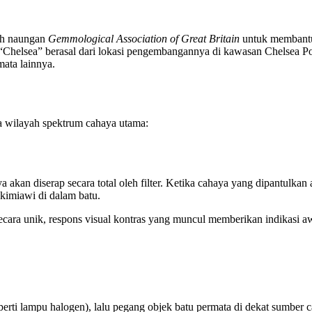
wah naungan
Gemmological Association of Great Britain
untuk membantu 
ma “Chelsea” berasal dari lokasi pengembangannya di kawasan Chelsea
mata lainnya.
ua wilayah spektrum cahaya utama:
an diserap secara total oleh filter. Ketika cahaya yang dipantulkan at
i kimiawi di dalam batu.
cara unik, respons visual kontras yang muncul memberikan indikasi a
rti lampu halogen), lalu pegang objek batu permata di dekat sumber c